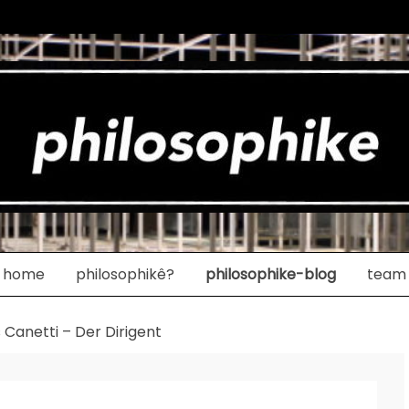
home
philosophikê?
philosophike-blog
team
s Canetti – Der Dirigent