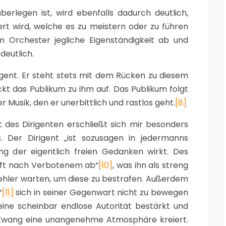
erlegen ist, wird ebenfalls dadurch deutlich,
ert wird, welche es zu meistern oder zu führen
em Orchester jegliche Eigenständigkeit ab und
deutlich.
igent. Er steht stets mit dem Rücken zu diesem
ckt das Publikum zu ihm auf. Das Publikum folgt
 Musik, den er unerbittlich und rastlos geht.
[8]
 des Dirigenten erschließt sich mir besonders
. Der Dirigent „ist sozusagen in jedermanns
ng der eigentlich freien Gedanken wirkt. Des
Luft nach Verbotenem ab“
[10]
, was ihn als streng
 Fehler warten, um diese zu bestrafen. Außerdem
“
[11]
sich in seiner Gegenwart nicht zu bewegen
ine scheinbar endlose Autorität bestärkt und
Zwang eine unangenehme Atmosphäre kreiert.