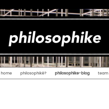
home
philosophikê?
philosophike-blog
team