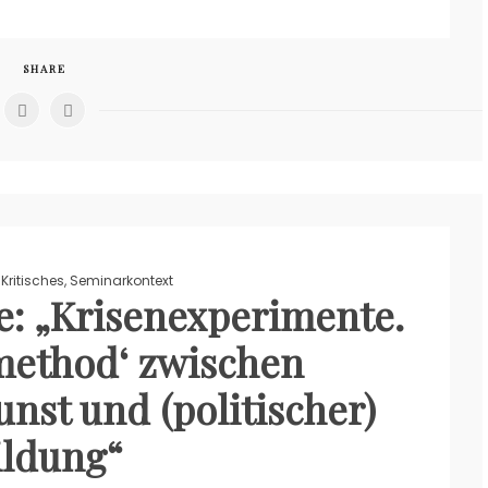
SHARE
,
Kritisches
,
Seminarkontext
: „Krisenexperimente.
 method‘ zwischen
nst und (politischer)
ildung“