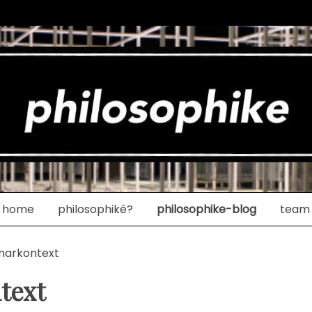
home
philosophikê?
philosophike-blog
team
narkontext
text