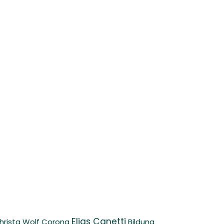
Elias Canetti
hrista Wolf
Corona
Bildung