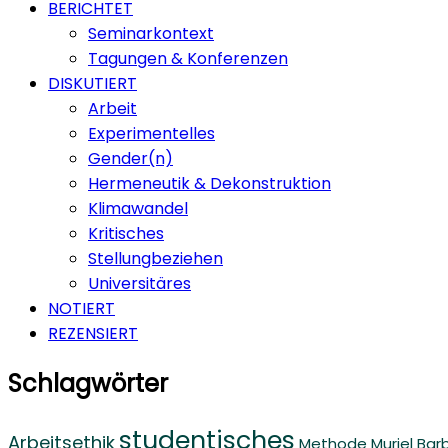
BERICHTET
Seminarkontext
Tagungen & Konferenzen
DISKUTIERT
Arbeit
Experimentelles
Gender(n)
Hermeneutik & Dekonstruktion
Klimawandel
Kritisches
Stellungbeziehen
Universitäres
NOTIERT
REZENSIERT
Schlagwörter
studentisches
Arbeitsethik
Methode
Muriel Bar