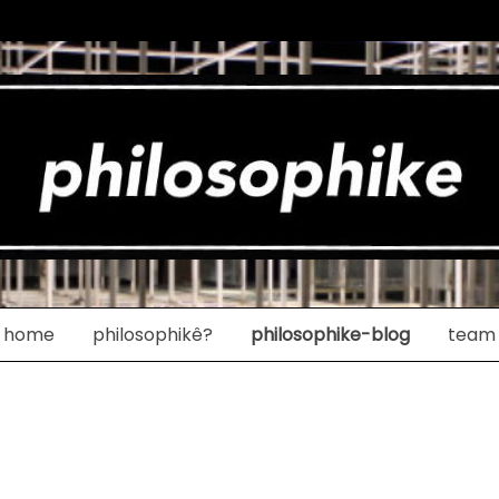
home
philosophikê?
philosophike-blog
team