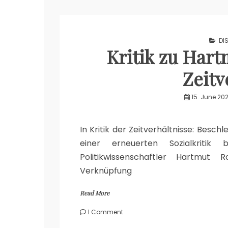
DI
Kritik zu Hart
Zeitv
15. June 20
In Kritik der Zeitverhältnisse: Besc
einer erneuerten Sozialkritik
Politikwissenschaftler Hartmut R
Verknüpfung
Read More
on
1 Comment
Kritik