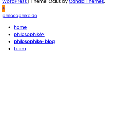
WordPress
|
Theme: Ocius by
Candid Themes
.
philosophike.de
home
philosophikê?
philosophike-blog
team